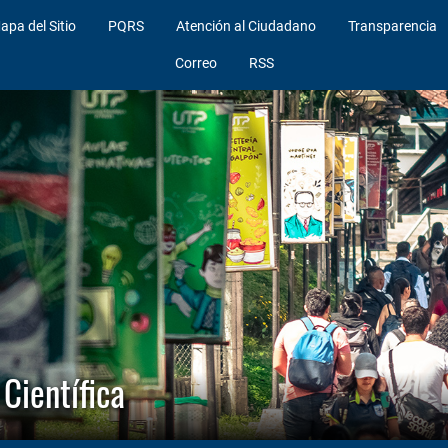
apa del Sitio
PQRS
Atención al Ciudadano
Transparencia
Correo
RSS
Científica