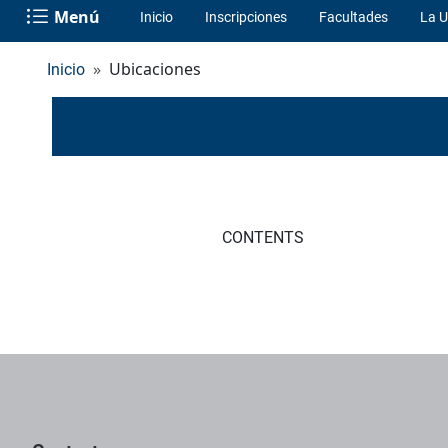
Menú
Inicio
Inscripciones
Facultades
La U
Ubicaciones
Inicio
CONTENTS
Pie de página con información de contacto, redes sociales y dat