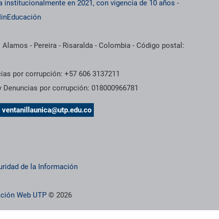
a institucionalmente en 2021, con vigencia de 10 años
-
inEducación
 Alamos - Pereira - Risaralda - Colombia - Código postal:
cias por corrupción: +57 606 3137211
 y Denuncias por corrupción: 018000966781
s
ventanillaunica@utp.edu.co
uridad de la Información
ración Web UTP
© 2026