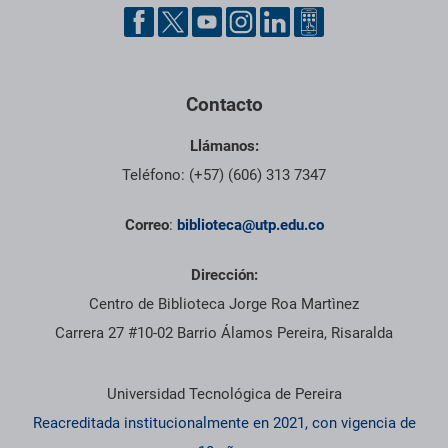
Pie de página con información de contacto, redes sociales y dat
Contacto
Llámanos:
Teléfono: (+57) (606) 313 7347
Correo
:
biblioteca@utp.edu.co
Dirección:
Centro de Biblioteca Jorge Roa Martìnez
Carrera 27 #10-02 Barrio Álamos Pereira, Risaralda
Información institucional
Universidad Tecnológica de Pereira
Reacreditada institucionalmente en 2021, con vigencia de