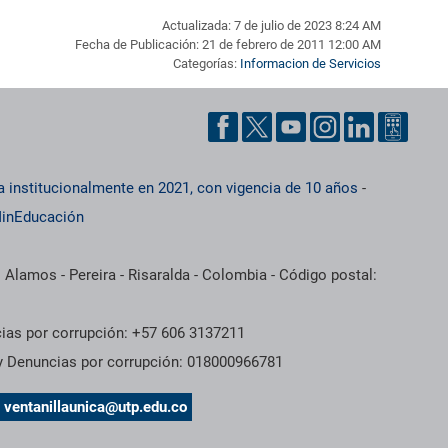
Actualizada: 7 de julio de 2023 8:24 AM
Fecha de Publicación: 21 de febrero de 2011 12:00 AM
Categorías:
Informacion de Servicios
a institucionalmente en 2021, con vigencia de 10 años
-
inEducación
 Alamos - Pereira - Risaralda - Colombia - Código postal:
cias por corrupción: +57 606 3137211
 y Denuncias por corrupción: 018000966781
s
ventanillaunica@utp.edu.co