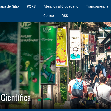
apa del Sitio
PQRS
Atención al Ciudadano
Transparencia
Correo
RSS
Científica