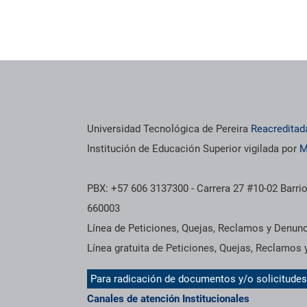
os institucionales
Información institucional
Universidad Tecnológica de Pereira
Reacreditad
Institución de Educación Superior vigilada por
M
PBX: +57 606 3137300 - Carrera 27 #10-02 Barrio
660003
Línea de Peticiones, Quejas, Reclamos y Denun
Línea gratuita de Peticiones, Quejas, Reclamos
Para radicación de documentos y/o solicitude
Canales de atención Institucionales