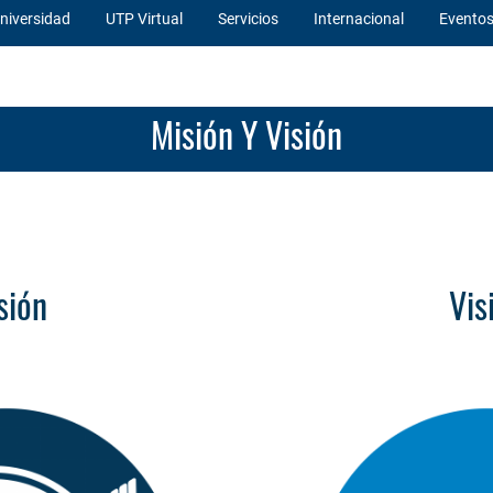
niversidad
UTP Virtual
Servicios
Internacional
Evento
Misión Y Visión
sión
Vis