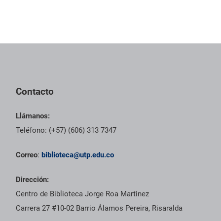
Pie de página con información de contacto, redes sociales y dat
Contacto
Llámanos:
Teléfono: (+57) (606) 313 7347
Correo
:
biblioteca@utp.edu.co
Dirección:
Centro de Biblioteca Jorge Roa Martìnez
Carrera 27 #10-02 Barrio Álamos Pereira, Risaralda