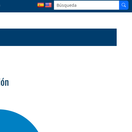
s
ión