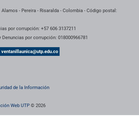
 Alamos - Pereira - Risaralda - Colombia - Código postal:
cias por corrupción: +57 606 3137211
 y Denuncias por corrupción: 018000966781
s
ventanillaunica@utp.edu.co
uridad de la Información
ración Web UTP
© 2026