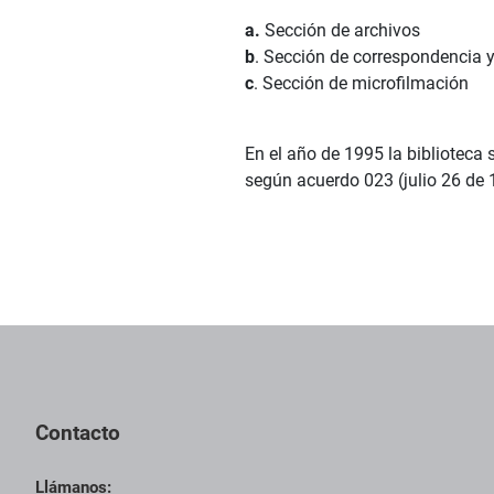
a.
Sección de archivos
b
. Sección de correspondencia 
c
. Sección de microfilmación
En el año de 1995 la bibliotec
según acuerdo 023 (julio 26 de 
Pie de página con información de contacto, redes sociales y dat
Contacto
Llámanos: