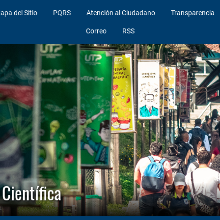
apa del Sitio
PQRS
Atención al Ciudadano
Transparencia
Correo
RSS
Científica