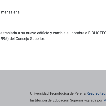
y mensajería
a se traslada a su nuevo edificio y cambia su nombre a BIBL
1995) del Consejo Superior.
os institucionales
Información institucional
Universidad Tecnológica de Pereira
Reacreditad
Institución de Educación Superior vigilada por
M