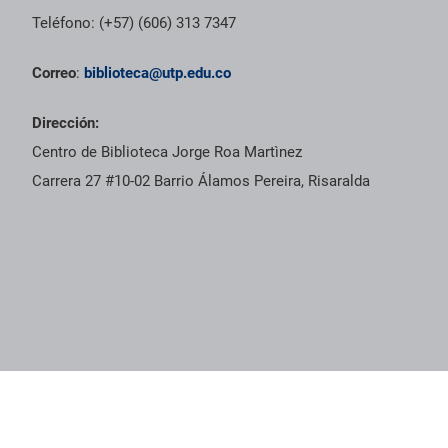
Teléfono: (+57) (606) 313 7347
Correo
:
biblioteca@utp.edu.co
Dirección:
Centro de Biblioteca Jorge Roa Martìnez
Carrera 27 #10-02 Barrio Álamos Pereira, Risaralda