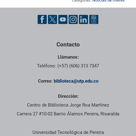
Categorías:
Noticias de Interés
Pie de página con información de contacto, redes sociales y dat
Contacto
Llámanos:
Teléfono: (+57) (606) 313 7347
Correo
:
biblioteca@utp.edu.co
Dirección:
Centro de Biblioteca Jorge Roa Martìnez
Carrera 27 #10-02 Barrio Álamos Pereira, Risaralda
Información institucional
Universidad Tecnológica de Pereira