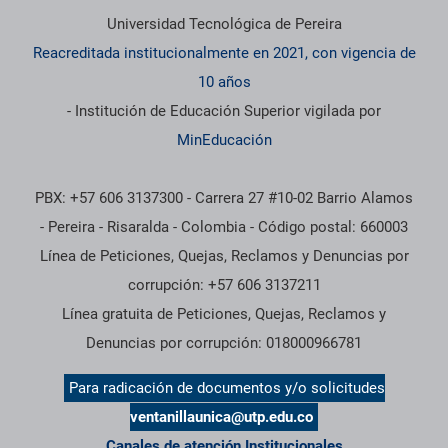
Información institucional
Universidad Tecnológica de Pereira
Reacreditada institucionalmente en 2021, con vigencia de
10 años
- Institución de Educación Superior vigilada por
MinEducación
PBX: +57 606 3137300 - Carrera 27 #10-02 Barrio Alamos
- Pereira - Risaralda - Colombia - Código postal: 660003
Línea de Peticiones, Quejas, Reclamos y Denuncias por
corrupción: +57 606 3137211
Línea gratuita de Peticiones, Quejas, Reclamos y
Denuncias por corrupción: 018000966781
Para radicación de documentos y/o solicitudes
ventanillaunica@utp.edu.co
Canales de atención Institucionales