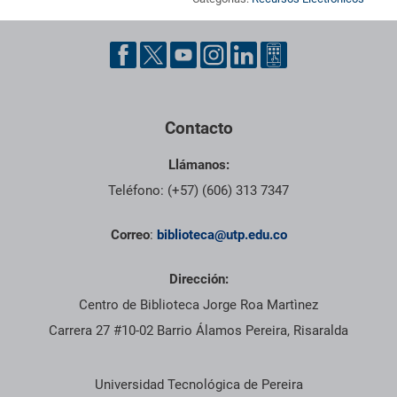
Pie de página con información de contacto, redes sociales y dat
Contacto
Llámanos:
Teléfono: (+57) (606) 313 7347
Correo
:
biblioteca@utp.edu.co
Dirección:
Centro de Biblioteca Jorge Roa Martìnez
Carrera 27 #10-02 Barrio Álamos Pereira, Risaralda
Información institucional
Universidad Tecnológica de Pereira