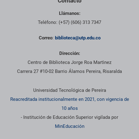
Contacto
Llámanos:
Teléfono: (+57) (606) 313 7347
Correo
:
biblioteca@utp.edu.co
Dirección:
Centro de Biblioteca Jorge Roa Martìnez
Carrera 27 #10-02 Barrio Álamos Pereira, Risaralda
Información institucional
Universidad Tecnológica de Pereira
Reacreditada institucionalmente en 2021, con vigencia de
10 años
- Institución de Educación Superior vigilada por
MinEducación