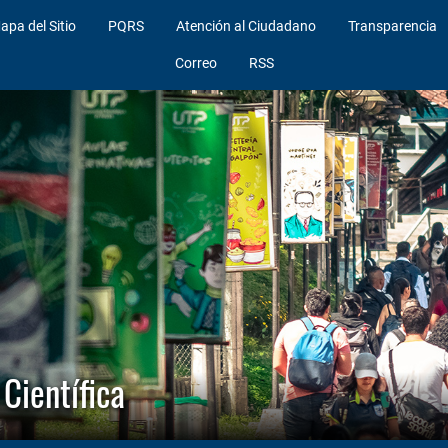
apa del Sitio
PQRS
Atención al Ciudadano
Transparencia
Correo
RSS
Científica