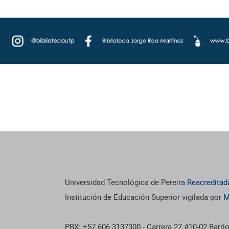
os institucionales
Información institucional
Universidad Tecnológica de Pereira
Reacreditad
Institución de Educación Superior vigilada por
M
PBX: +57 606 3137300 - Carrera 27 #10-02 Barrio