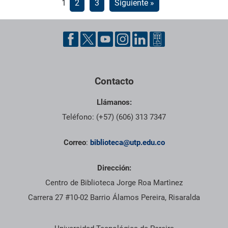
Paginación
1
2
3
Siguiente »
de
entradas
Pie de página con información de contacto, redes sociales y dat
Contacto
Llámanos:
Teléfono: (+57) (606) 313 7347
Correo
:
biblioteca@utp.edu.co
Dirección:
Centro de Biblioteca Jorge Roa Martìnez
Carrera 27 #10-02 Barrio Álamos Pereira, Risaralda